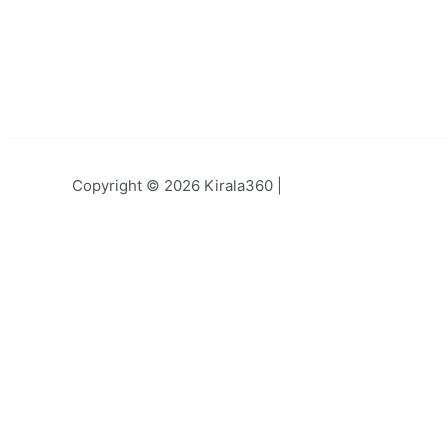
Copyright © 2026 Kirala360 |
Kiralago
Kirala 
Armut Minder Kiralama Servisi
Şişme O
Kubbeli Çadır Kiralama
Şişme Oy
Piramit Soba Kiralama Fiyatları
Şemsiye
Şemsiye Kiralama
Online 
Palmiye Soba Kiralama
Kiralık Is
Armut Minder Kiralama Servisi
Kiralık 